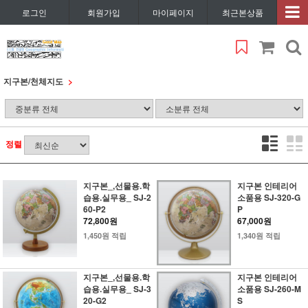
로그인
회원가입
마이페이지
최근본상품
지구본/천체지도
정렬
지구본_,선물용.학
지구본 인테리어
습용.실무용_ SJ-2
소품용 SJ-320-G
60-P2
P
72,800원
67,000원
1,450원 적립
1,340원 적립
지구본_,선물용.학
지구본 인테리어
습용.실무용_ SJ-3
소품용 SJ-260-M
20-G2
S