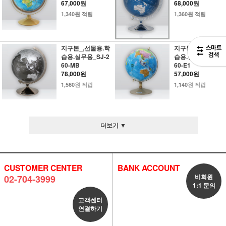
67,000원
68,000원
1,340원 적립
1,360원 적립
지구본_,선물용.학
지구본_,선물용.학
습용.실무용_SJ-2
습용.실무용_ SJ-2
60-MB
60-E1
78,000원
57,000원
1,560원 적립
1,140원 적립
더보기 ▼
CUSTOMER CENTER
BANK ACCOUNT
비회원
02-704-3999
1:1 문의
고객센터
연결하기