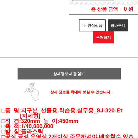
0
원
총 상품 금액
관심상품
장바구니
구매하기
상세정보 새창 열기
상세 정보를 확대해 보실 수 있습니다.
□품 명:지구본_선물용.학습용.실무용_SJ-320-E1
[지세형]
□직 경:320mm 높 이:450mm
□축 척:1/40,000,000
□받 침:플라스틱
□공장 공정 운영상 2개이상 주문하셔야 배송할수 있습