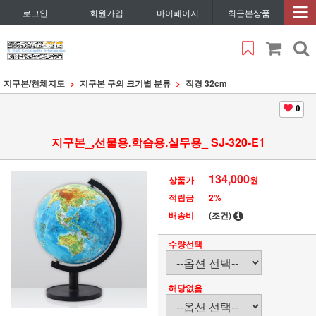
로그인
회원가입
마이페이지
최근본상품
지구본/천체지도
지구본 구의 크기별 분류
직경 32cm
0
지구본_,선물용.학습용.실무용_ SJ-320-E1
134,000
상품가
원
적립금
2%
배송비
(조건)
수량선택
해당없음