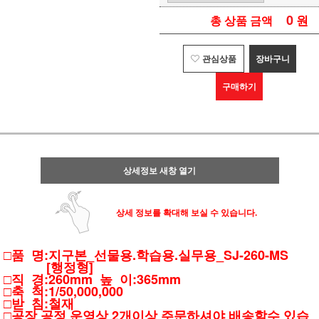
0
원
총 상품 금액
관심상품
장바구니
구매하기
상세정보 새창 열기
상세 정보를 확대해 보실 수 있습니다.
□품 명:지구본_선물용.학습용.실무용_SJ-260-MS
[행정형]
□직 경:260mm 높 이:365mm
□축 척:1/50,000,000
□받 침:철재
□공장 공정 운영상 2개이상 주문하셔야 배송할수 있습