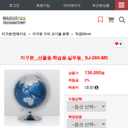
로그인
회원가입
마이페이지
최근본상품
지구본/천체지도
지구본 구의 크기별 분류
직경26cm
0
지구본_,선물용.학습용.실무용_ SJ-260-MS
136,000
상품가
원
적립금
2%
배송비
(조건)
수량선택
해당없음