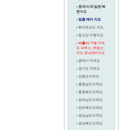
중국/미국/일본/북
한지도
맞춤 테마 지도
화이트보드 지도
등고선 지형지도
서울시
-구별 지적
도 새주소_부동산
지도.관내관리지도
광역시 지적도
경기도 지적도
강원도지적도
충청남도지적도
충청북도지적도
전라남도지적도
전라북도지적도
경상남도지적도
경상북도지적도