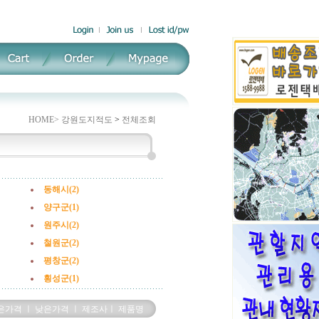
HOME>
강원도지적도
>
전체조회
동해시(2)
양구군(1)
원주시(2)
철원군(2)
평창군(2)
횡성군(1)
은가격
ㅣ
낮은가격
ㅣ
제조사
ㅣ
제품명