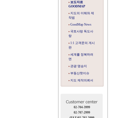
보도자료
GOODMAP
지도의 이해와 제
작법
GoodMap News
국토사랑 독도사
랑
1:1 고객문의 게시
판
세계를 정복하려
면
관광 명승지
부동산핫이슈
지도 제작의뢰서
02-704-3999
02-707-2999
(FAX)02-702-5999