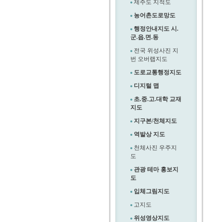
제주도 지적도
농어촌도로망도
행정안내지도 시.
군.읍.면.동
전국 위성사진 지
번 오버랩지도
도로교통행정지도
디지털 맵
초.중.고.대학 교재
지도
지구본/천체지도
역발상 지도
천체사진 우주지
도
관광 테마 홍보지
도
입체그림지도
고지도
위성영상지도