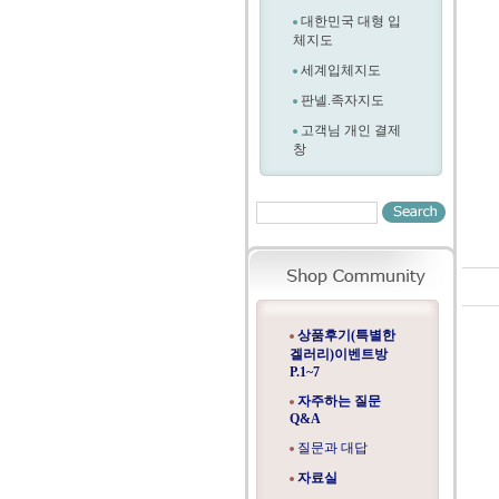
대한민국 대형 입
체지도
세계입체지도
판넬.족자지도
고객님 개인 결제
창
상품후기(특별한
겔러리)이벤트방
P.1~7
자주하는 질문
Q&A
질문과 대답
자료실