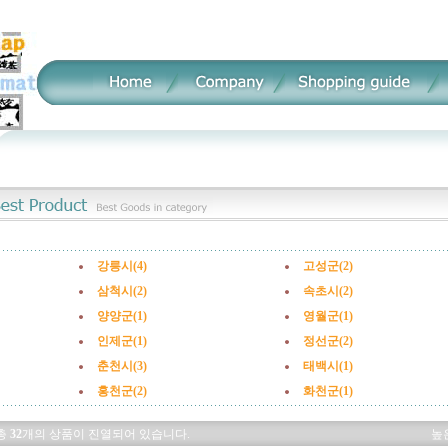
강릉시(4)
고성군(2)
삼척시(2)
속초시(2)
양양군(1)
영월군(1)
인제군(1)
정선군(2)
춘천시(3)
태백시(1)
홍천군(2)
화천군(1)
총
32
개의 상품이 진열되어 있습니다.
높