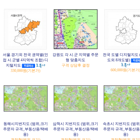
서울.경기외 전국 권역별(인
강원도 각 시.군 지역별 주문
전국 도별 디지털지도 
접 시.군별 4지역씩 조합) 디
형 맞춤지도
도외 8개도별)
지털지도
구격 상담후 결정
600,000원
(기본가
330,000원
(기본가)
동해시지번지도 (범위,크기
삼척시 지번지도 (범위,크기
속초시 지번지도 (범위
주문자 규격_부동산용/택배
주문자 규격_부동산용/택배
주문자 규격_부동산용
용)
용)
용)
견적형(범위,크기)
견적형(범위,크기)
견적형(범위,크기