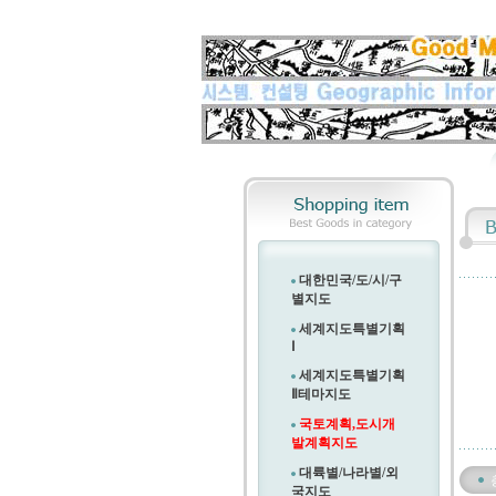
대한민국/도/시/구
별지도
세계지도특별기획
Ⅰ
세계지도특별기획
Ⅱ
테마지도
국토계획,도시개
발계획지도
대륙별/나라별/외
국지도