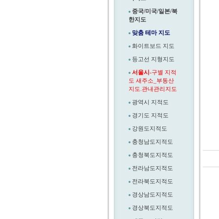
중국/미국/일본/북
한지도
맞춤 테마 지도
화이트보드 지도
등고선 지형지도
서울시
-구별 지적
도 새주소_부동산
지도.관내관리지도
광역시 지적도
경기도 지적도
강원도지적도
충청남도지적도
충청북도지적도
전라남도지적도
전라북도지적도
경상남도지적도
경상북도지적도