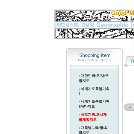
대한민국/도/시/구
별지도
세계지도특별기획
Ⅰ
세계지도특별기획
Ⅱ
테마지도
국토계획,도시개
발계획지도
대륙별/나라별/외
국지도