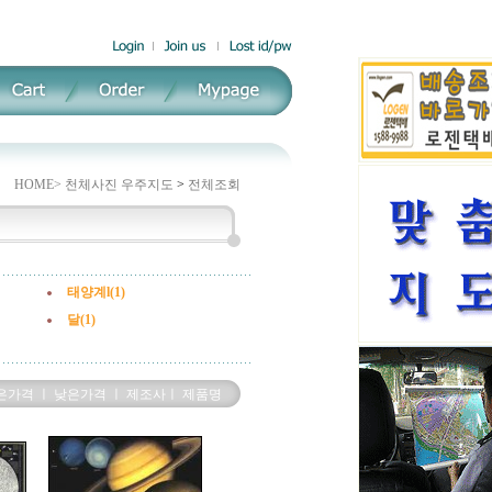
HOME>
천체사진 우주지도
>
전체조회
태양계l(1)
달(1)
은가격
ㅣ
낮은가격
ㅣ
제조사
ㅣ
제품명