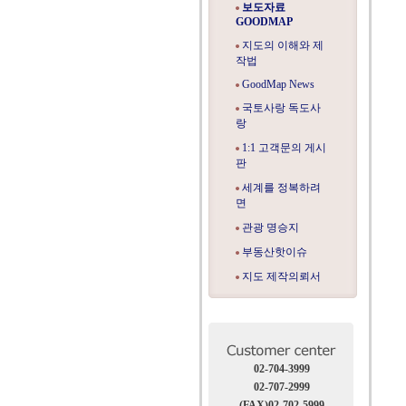
보도자료
GOODMAP
지도의 이해와 제
작법
GoodMap News
국토사랑 독도사
랑
1:1 고객문의 게시
판
세계를 정복하려
면
관광 명승지
부동산핫이슈
지도 제작의뢰서
02-704-3999
02-707-2999
(FAX)02-702-5999