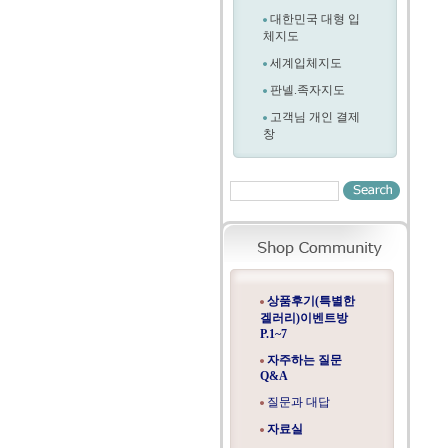
대한민국 대형 입
체지도
세계입체지도
판넬.족자지도
고객님 개인 결제
창
상품후기(특별한
겔러리)이벤트방
P.1~7
자주하는 질문
Q&A
질문과 대답
자료실