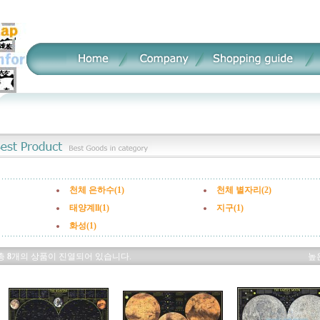
천체 은하수(1)
천체 별자리(2)
태양계ll(1)
지구(1)
화성(1)
총
8
개의 상품이 진열되어 있습니다.
높