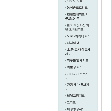
제주도 지적도
농어촌도로망도
행정안내지도 시.
군.읍.면.동
전국 위성사진 지
번 오버랩지도
도로교통행정지도
디지털 맵
초.중.고.대학 교재
지도
지구본/천체지도
역발상 지도
천체사진 우주지
도
관광 테마 홍보지
도
입체그림지도
고지도
위성영상지도