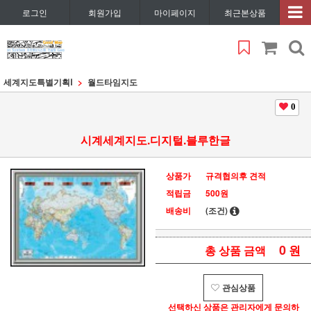
로그인
회원가입
마이페이지
최근본상품
세계지도특별기획Ⅰ
월드타임지도
0
시계세계지도.디지털.블루한글
상품가
규격협의후 견적
적립금
500원
배송비
(조건)
0
원
총 상품 금액
관심상품
선택하신 상품은 관리자에게 문의하