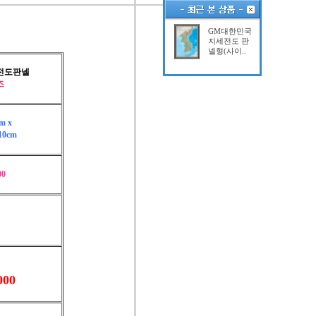
GM대한민국
지세전도 판
넬형(사이..
전도판넬
즈
m x
0cm
00
000