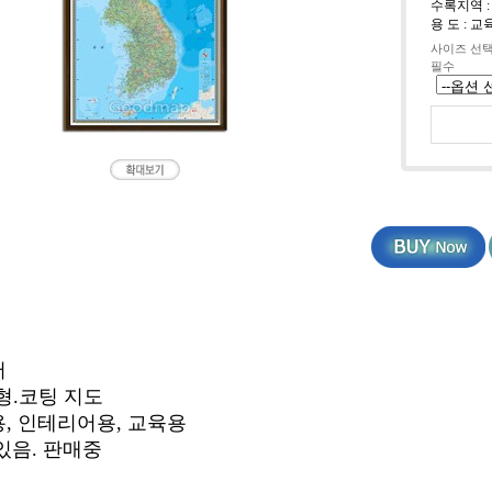
수록지역 :
용 도 : 
사이즈 선
필수
어
넬형.코팅 지도
용, 인테리어용, 교육용
 있음. 판매중