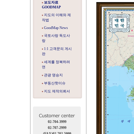
보도자료
GOODMAP
지도의 이해와 제
작법
GoodMap News
국토사랑 독도사
랑
1:1 고객문의 게시
판
세계를 정복하려
면
관광 명승지
부동산핫이슈
지도 제작의뢰서
02-704-3999
02-707-2999
(FAX)02-702-5999