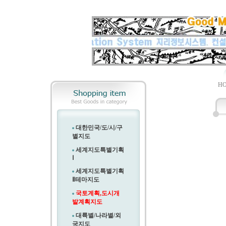
HO
대한민국/도/시/구
별지도
세계지도특별기획
Ⅰ
세계지도특별기획
Ⅱ
테마지도
국토계획,도시개
발계획지도
대륙별/나라별/외
국지도