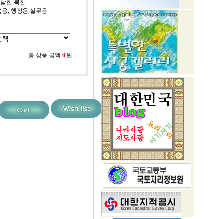
 남한,북한
교육용, 행정용,실무용
택
:
총 상품 금액
0
원