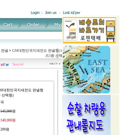
 판넬
>
GM대한민국지세전도 판넬형(사이
즈3종 선택형)
 GM대한민국지세전도 판넬형
 선택형)
한국
:
145,000
원
:
140,000
원
:
200원