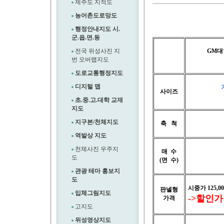
제주도 지적도
농어촌도로망도
행정안내지도 시.
군.읍.면.동
전국 위성사진 지
GM
번 오버랩지도
도로교통행정지도
디지털 맵
사이즈
세
초.중.고.대학 교재
지도
지구본/천체지도
축 척
역발상 지도
천체사진 우주지
매 수
도
(면 수)
관광 테마 홍보지
도
시중가 125,00
판넬형
입체그림지도
->할인가 1
가격
고지도
위성영상지도