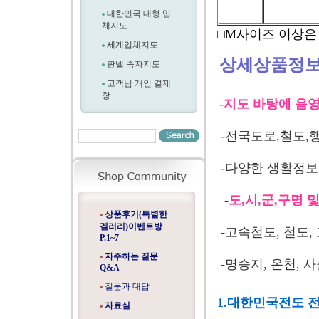
대한민국 대형 입
체지도
□M사이즈 이상은
세계입체지도
상세상품정
판넬.족자지도
고객님 개인 결제
창
-
지도 바탕에 음영
-전국도로,철도,
-다양한 생활정보
-
도,시,군,구명
상품후기(특별한
겔러리)이벤트방
-고속철도, 철도,
P.1~7
자주하는 질문
-명승지, 온천, 
Q&A
질문과 대답
1.대한민국전도 
자료실