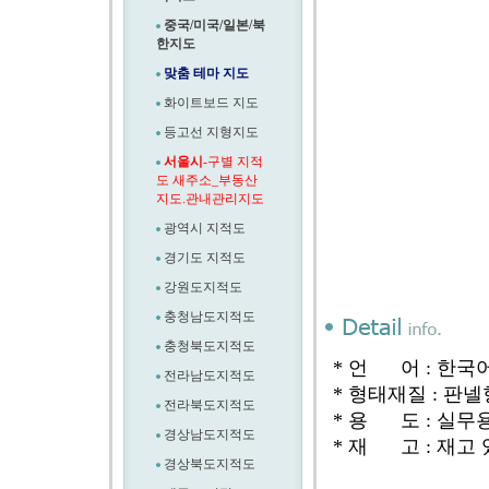
중국/미국/일본/북
한지도
맞춤 테마 지도
화이트보드 지도
등고선 지형지도
서울시
-구별 지적
도 새주소_부동산
지도.관내관리지도
광역시 지적도
경기도 지적도
강원도지적도
충청남도지적도
충청북도지적도
* 언 어 : 한국
전라남도지적도
* 형태재질 : 판
전라북도지적도
* 용 도 : 실무
경상남도지적도
* 재 고 : 재고
경상북도지적도