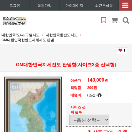
로그인
회원가입
마이페이지
최근본상품
대한민국/도/시/구별지도
대한민국한반도지도
GM대한민국한반도지세지도 판넬
1
GM대한민국지세전도 판넬형(사이즈3종 선택형)
140,000
상품가
원
적립금
200원
배송비
(조건)
사이즈 선
택 필수