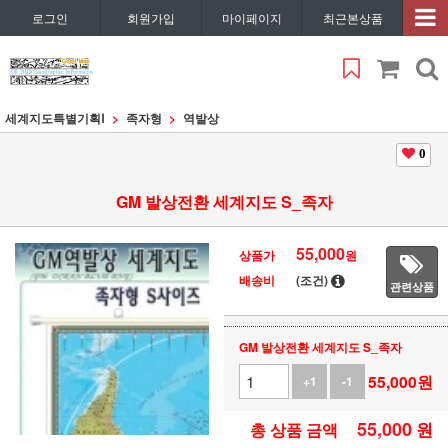
로그인
회원가입
마이페이지
최근본상품
세계지도특별기획Ⅰ
족자형
역발상
0
GM 발상전환 세계지도 S_족자
55,000
상품가
원
배송비
(조건)
관련상품
GM 발상전환 세계지도 S_족자
55,000
원
+1
-1
55,000
원
총 상품 금액