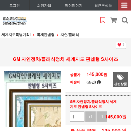
로그인
회원가입
마이페이지
최근본상품
세계지도특별기획Ⅰ
목재판넬형
자연/클래식
2
GM 자연정치/클래식정치 세계지도 판넬형 S사이즈
145,000
상품가
원
배송비
(조건)
관련상품
GM 자연정치/클래식정치 세계
지도 판넬형 S사이즈
145,000
원
+1
-1
145,000
원
총 상품 금액