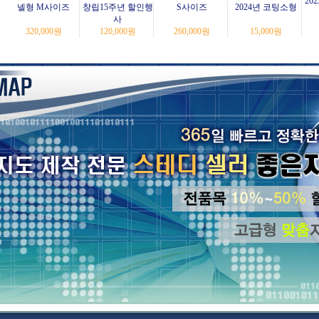
20
넬형 M사이즈
창립15주년 할인행
S사이즈
2024년 코팅소형
사
320,000
원
120,000
원
260,000
원
15,000
원