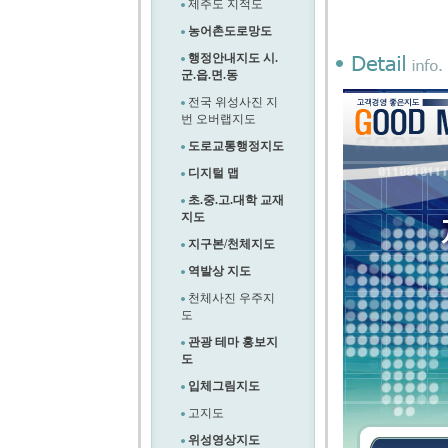
제주도 지적도
농어촌도로망도
행정안내지도 시.
군.읍.면.동
전국 위성사진 지
번 오버랩지도
도로교통행정지도
디지털 맵
초.중.고.대학 교재
지도
지구본/천체지도
역발상 지도
천체사진 우주지
도
관광 테마 홍보지
도
입체그림지도
고지도
위성영상지도