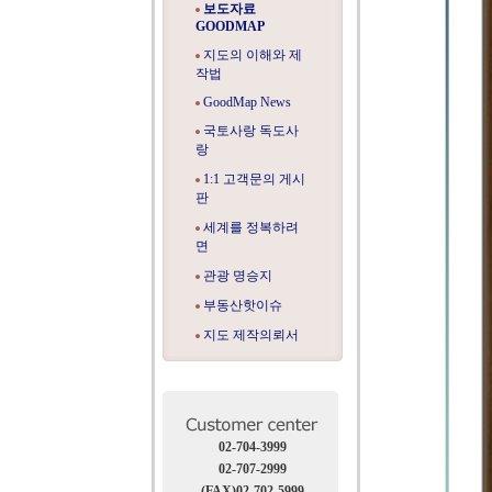
보도자료
GOODMAP
지도의 이해와 제
작법
GoodMap News
국토사랑 독도사
랑
1:1 고객문의 게시
판
세계를 정복하려
면
관광 명승지
부동산핫이슈
지도 제작의뢰서
02-704-3999
02-707-2999
(FAX)02-702-5999