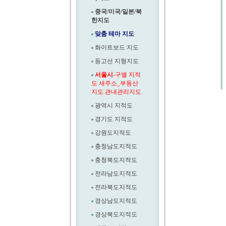
중국/미국/일본/북
한지도
맞춤 테마 지도
화이트보드 지도
등고선 지형지도
서울시
-구별 지적
도 새주소_부동산
지도.관내관리지도
광역시 지적도
경기도 지적도
강원도지적도
충청남도지적도
충청북도지적도
전라남도지적도
전라북도지적도
경상남도지적도
경상북도지적도