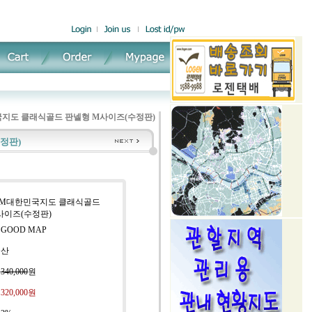
지도 클래식골드 판넬형 M사이즈(수정판)
정판)
 GM대한민국지도 클래식골드
사이즈(수정판)
 GOOD MAP
국산
:
340,000
원
:
320,000
원