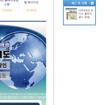
23년 클래식코팅
형 M사이즈
소형
35,000
원
40,000
원
GM대한민국
지도 클래식
골드 판넬..