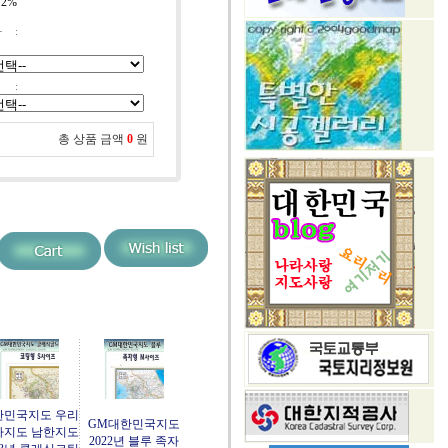
:
2%
자
:
:
총 상품 금액
0
원
한민국지도 우리
GM대한민국지도
라지도 남한지도
2022년 블루 족자