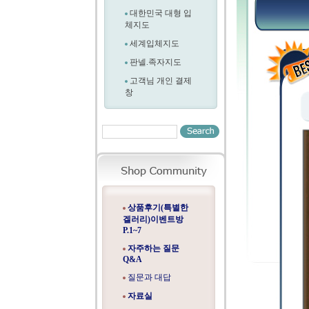
대한민국 대형 입
체지도
세계입체지도
판넬.족자지도
고객님 개인 결제
창
상품후기(특별한
겔러리)이벤트방
P.1~7
자주하는 질문
Q&A
질문과 대답
자료실