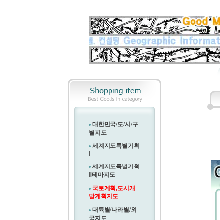
대한민국/도/시/구
별지도
세계지도특별기획
Ⅰ
세계지도특별기획
Ⅱ
테마지도
국토계획,도시개
발계획지도
대륙별/나라별/외
국지도