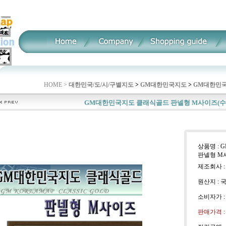
HOME >
대한민국/도/시/구별지도
>
GM대한민국지도
>
GM대한민국
GM대한민국지도 클래식골드 판넬형 M사이즈(수
상품명 :
판넬형 M
제조회사 :
원산지 : 
소비자가 
판매가격 