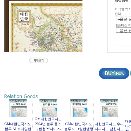
적립금액 
자석형 액
선택
배송비선택
GM대한민국지도
대
GM대한민국지도
2024년 블루 롤스
GM대한민국지도
대한민국지도 우리
나
블루 AL프래임판
크린형 M사이즈-
블루 아크릴판넬형
나라지도 남한지도