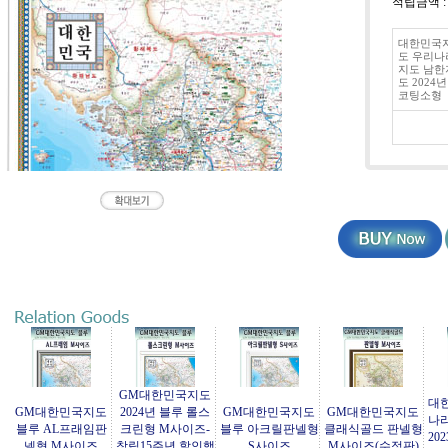
적립금액 
대한민국
도 우리나
지도 남한
도 2024년
코팅소형
GM대한민국지도
대
GM대한민국지도
2024년 블루 롤스
GM대한민국지도
GM대한민국지도
나
블루 AL프래임판
크린형 M사이즈-
블루 아크릴판넬형
클래식골드 판넬형
20
넬형 M사이즈
창립15주년 할인행
S사이즈
M사이즈(수정판)