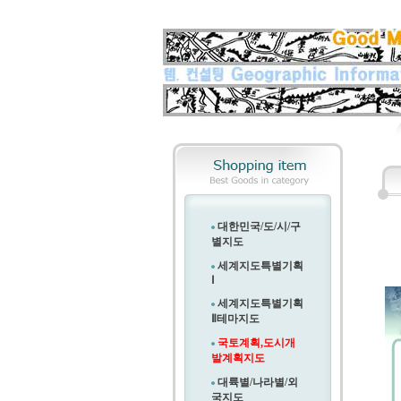
대한민국/도/시/구
별지도
세계지도특별기획
Ⅰ
세계지도특별기획
Ⅱ
테마지도
국토계획,도시개
발계획지도
대륙별/나라별/외
국지도