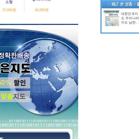
소형
35,000
원
40,000
원
대한민국지
도 우리나라
지도 남한..