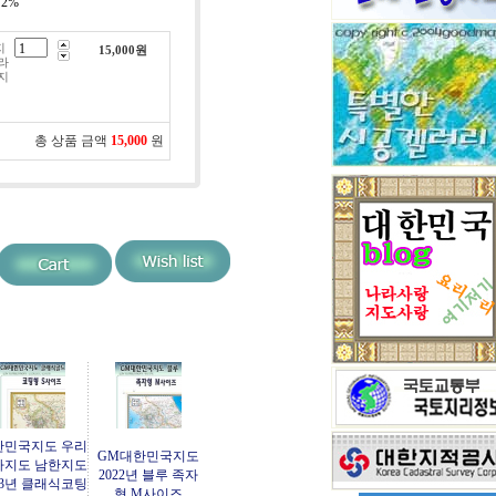
:
2%
지
15,000
원
라
지
총 상품 금액
15,000
원
한민국지도 우리
GM대한민국지도
라지도 남한지도
2022년 블루 족자
23년 클래식코팅
형 M사이즈