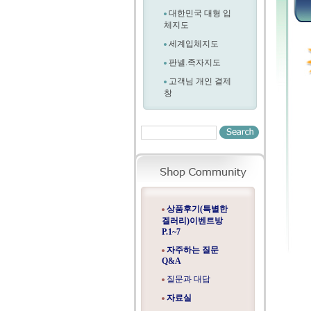
대한민국 대형 입
체지도
세계입체지도
판넬.족자지도
고객님 개인 결제
창
상품후기(특별한
겔러리)이벤트방
P.1~7
자주하는 질문
Q&A
질문과 대답
자료실