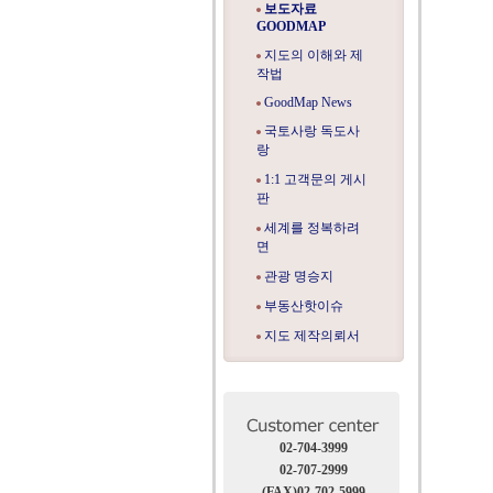
보도자료
GOODMAP
지도의 이해와 제
작법
GoodMap News
국토사랑 독도사
랑
1:1 고객문의 게시
판
세계를 정복하려
면
관광 명승지
부동산핫이슈
지도 제작의뢰서
02-704-3999
02-707-2999
(FAX)02-702-5999