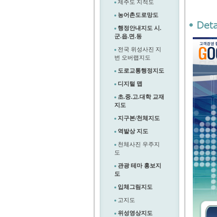
제주도 지적도
농어촌도로망도
행정안내지도 시.
군.읍.면.동
전국 위성사진 지
번 오버랩지도
도로교통행정지도
디지털 맵
초.중.고.대학 교재
지도
지구본/천체지도
역발상 지도
천체사진 우주지
도
관광 테마 홍보지
도
입체그림지도
고지도
위성영상지도