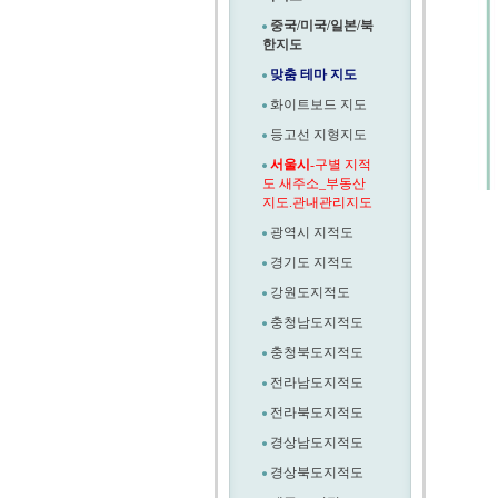
중국/미국/일본/북
한지도
맞춤 테마 지도
화이트보드 지도
등고선 지형지도
서울시
-구별 지적
도 새주소_부동산
지도.관내관리지도
광역시 지적도
경기도 지적도
강원도지적도
충청남도지적도
충청북도지적도
전라남도지적도
전라북도지적도
경상남도지적도
경상북도지적도