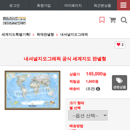
로그인
회원가입
마이페이지
최근본상품
세계지도특별기획Ⅰ
목재판넬형
내셔널지오그래픽
2
내셔널지오그래픽 공식 세계지도 판넬형
145,000
상품가
원
적립금
1,600원
관련상품
배송비
(조건)
크기 형태
별 선택
배송방법