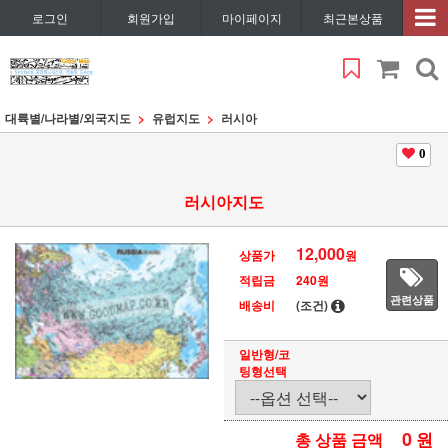
로그인
회원가입
마이페이지
최근본상품
대륙별/나라별/외국지도
유럽지도
러시아
0
러시아지도
12,000
상품가
원
적립금
240원
관련상품
배송비
(조건)
일반형/코
팅형선택
0
원
총 상품 금액