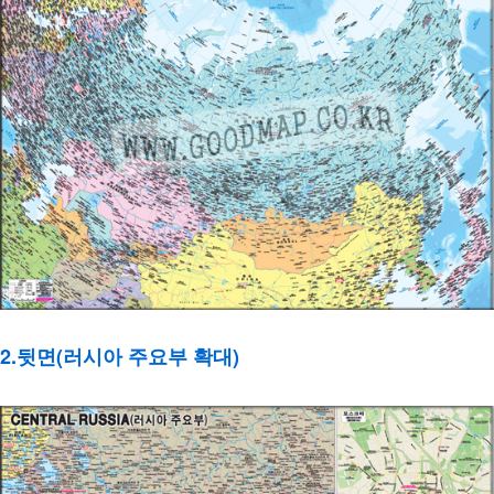
2.뒷면(러시아 주요부 확대)