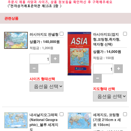
관련상품
러시아지도 판넬형
아시아지도(접지
형,코팅형,족자형,
상품가 : 140,000원
액자형 선택)
적립금 : 1,200원
상품가 : 14,000원
적립금 : 150원
사이즈 형태선택
지도형태 선택
내셔날지오그래픽
세계지도, 코팅형
(National Geogra
(가로 216cm x 세
phic)_블루 세계지
로 156cm)
도