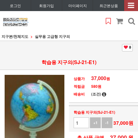
로그인
회원가입
마이페이지
최근본상품
지구본/천체지도
실무용 고급형 지구의
0
학습용 지구의(SJ-21-E1)
37,000
상품가
원
적립금
580원
배송비
(조건)
학습용 지구의(SJ-21-E1)
37,000
원
+1
-1
37,000
원
총 상품 금액