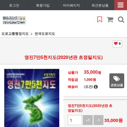
로그인
회원가입
마이페이지
최근본상품
도로교통행정지도
전국도로지도
0
영진7만5천지도(2020년판 초정밀지도)
35,000
상품가
원
적립금
1,000원
관련상품
배송비
(조건)
영진7만5천지도(2020년판 초
정밀지도)
35,000
원
+1
-1