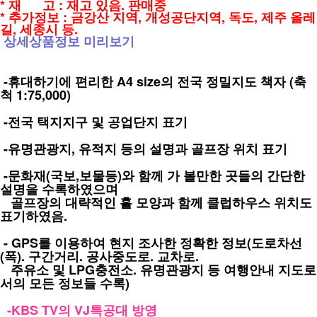
* 재 고 : 재고 있음. 판매중
* 추가정보 : 금강산 지역, 개성공단지역, 독도, 제주 올레
길, 세종시 등.
상세상품정보 미리보기
-휴대하기에 편리한 A4 size의 전국 정밀지도 책자 (축
척 1:75,000)
-전국 택지지구 및 공업단지 표기
-유명관광지, 유적지 등의 설명과 골프장 위치 표기
-문화재(국보,보물등)와 함께 가 볼만한 곳들의 간단한
설명을 수록하였으며
골프장의 대략적인 홀 모양과 함께 클럽하우스 위치도
표기하였음.
- GPS를 이용하여 현지 조사한 정확한 정보(도로차선
(폭). 구간거리. 공사중도로. 교차로.
주유소 및 LPG충전소. 유명관광지 등 여행안내 지도로
서의 모든 정보들 수록)
-
KBS TV의 VJ특공대 방영