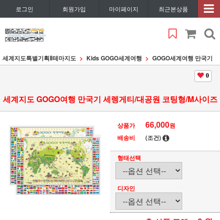
로그인
회원가입
마이페이지
최근본상품
세계지도특별기획Ⅱ
테마지도
Kids GOGO세계여행
GOGO세계여행 만국기
0
세계지도 GOGO여행 만국기 세렝게티/대공원 코팅형/M사이즈
66,000
상품가
원
배송비
(조건)
형태선택
디자인