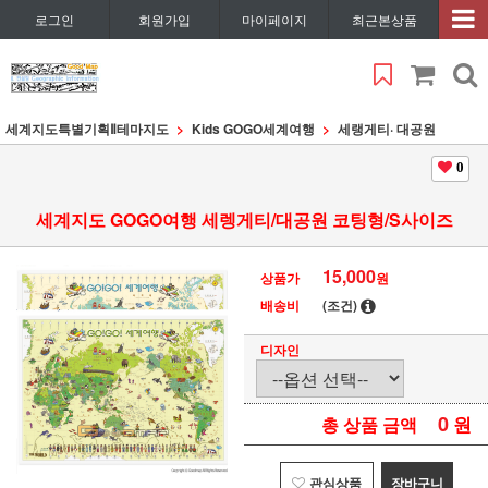
로그인
회원가입
마이페이지
최근본상품
세계지도특별기획Ⅱ
테마지도
Kids GOGO세계여행
세랭게티· 대공원
0
세계지도 GOGO여행 세렝게티/대공원 코팅형/S사이즈
15,000
상품가
원
배송비
(조건)
디자인
0
원
총 상품 금액
관심상품
장바구니