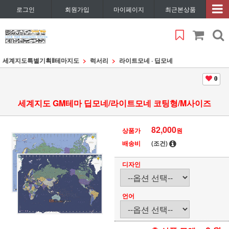
로그인
회원가입
마이페이지
최근본상품
세계지도특별기획Ⅱ
테마지도
럭서리
라이트모네 · 딥모네
0
세계지도 GM테마 딥모네/라이트모네 코팅형/M사이즈
82,000
상품가
원
배송비
(조건)
디자인
언어