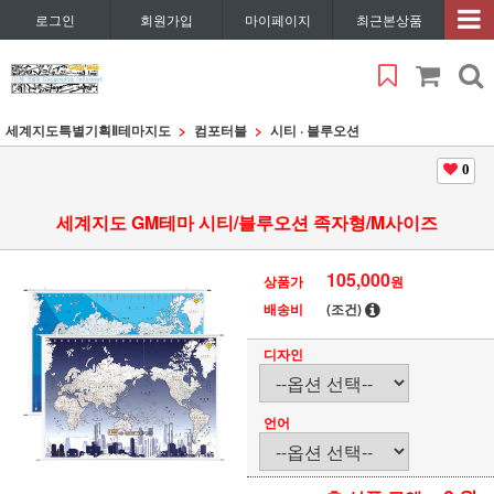
로그인
회원가입
마이페이지
최근본상품
세계지도특별기획Ⅱ
테마지도
컴포터블
시티 · 블루오션
0
세계지도 GM테마 시티/블루오션 족자형/M사이즈
105,000
상품가
원
배송비
(조건)
디자인
언어