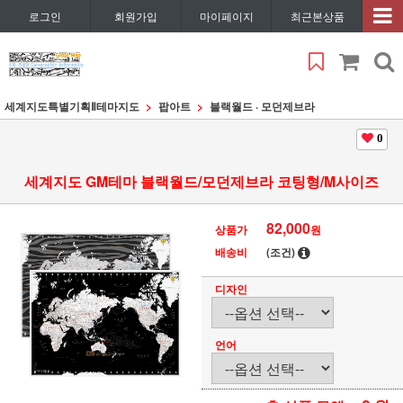
로그인
회원가입
마이페이지
최근본상품
세계지도특별기획Ⅱ
테마지도
팝아트
블랙월드 · 모던제브라
0
세계지도 GM테마 블랙월드/모던제브라 코팅형/M사이즈
82,000
상품가
원
배송비
(조건)
디자인
언어