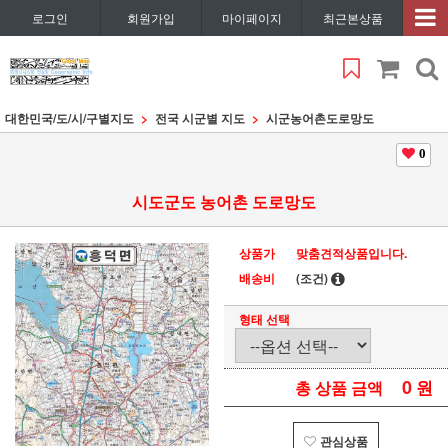
로그인
회원가입
마이페이지
최근본상품
대한민국/도/시/구별지도
전국 시군별 지도
시군농어촌도로망도
0
시도군도 농어촌 도로망도
상품가
맞춤견적상품입니다.
배송비
(조건)
형태 선택
0
원
총 상품 금액
관심상품