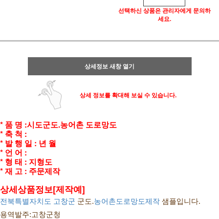
선택하신 상품은 관리자에게 문의하
세요.
상세정보 새창 열기
상세 정보를 확대해 보실 수 있습니다.
* 품 명 :시도군도.농어촌 도로망도
* 축 척 :
* 발 행 일 : 년 월
* 언 어 :
* 형
태 : 지형도
* 재 고 : 주문제작
상세상품정보[제작예]
전북특별자치도
고창군
 군도.
농어촌도로망도제작
 샘플입니다.
용역발주:고창군청