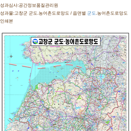
성과심사:공간정보품질관리원
성과물:고창군 군도.농어촌도로망도 / 읍면별 
군도
.농어촌도로망도 
인쇄본