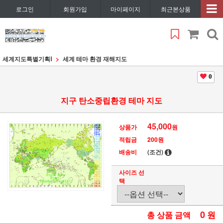
로그인
회원가입
마이페이지
최근본상품
세계지도특별기획Ⅰ
세계 테마 환경 재해지도
0
지구 탄소중립환경 테마 지도
45,000
상품가
원
적립금
200원
배송비
(조건)
사이즈 선
택
0
원
총 상품 금액