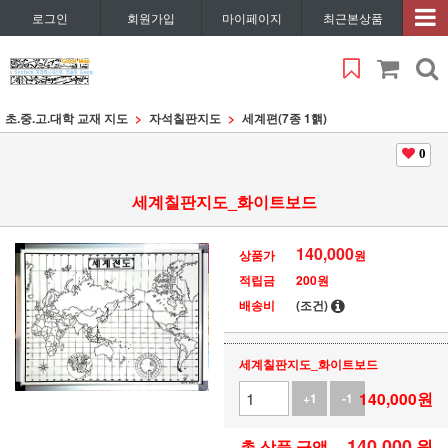
로그인
회원가입
마이페이지
최근본상품
초.중.고.대학 교재 지도
자석칠판지도
세계편(7종 1핽)
0
세계칠판지도_화이트보드
140,000
상품가
원
적립금
200원
배송비
(조건)
세계칠판지도_화이트보드
140,000
원
+1
-1
140,000
원
총 상품 금액