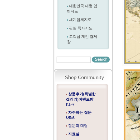
대한민국 대형 입
체지도
세계입체지도
판넬.족자지도
고객님 개인 결제
창
상품후기(특별한
겔러리)이벤트방
P.1~7
자주하는 질문
Q&A
질문과 대답
자료실