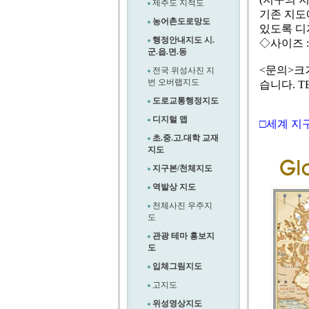
제주도 지적도
기존 지도
농어촌도로망도
있도록 디자
행정안내지도 시.
◇사이즈 :
군.읍.면.동
<문의>크
전국 위성사진 지
번 오버랩지도
습니다. TEL
도로교통행정지도
디지털 맵
□세계 지
초.중.고.대학 교재
지도
지구본/천체지도
역발상 지도
천체사진 우주지
도
관광 테마 홍보지
도
입체그림지도
고지도
위성영상지도