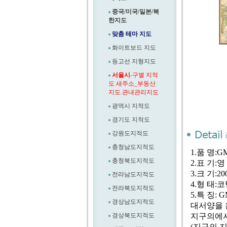
중국/미국/일본/북
한지도
맞춤 테마 지도
화이트보드 지도
등고선 지형지도
서울시
-구별 지적
도 새주소_부동산
지도.관내관리지도
광역시 지적도
경기도 지적도
강원도지적도
충청남도지적도
1.품 명:
충청북도지적도
2.표 기:영
3.크 기:20
전라남도지적도
4.형 태:
전라북도지적도
5.특 징
경상남도지적도
대서양을 
경상북도지적도
지구의에서
(지구의 