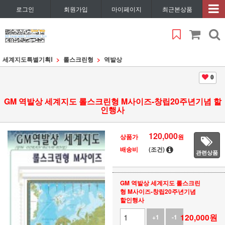
로그인
회원가입
마이페이지
최근본상품
세계지도특별기획Ⅰ
롤스크린형
역발상
0
GM 역발상 세계지도 롤스크린형 M사이즈-창립20주년기념 할
인행사
120,000
상품가
원
배송비
(조건)
관련상품
GM 역발상 세계지도 롤스크린
형 M사이즈-창립20주년기념
할인행사
120,000
원
+1
-1