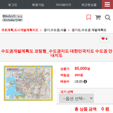
로그인
회원가입
마이페이지
최근본상품
국토계획,도시개발계획지도
경기,수도권,서울
경기도,수도권 개발계획도
0
수도권개발계획도 코팅형_수도권지도 대한민국지도 수도권 안
내지도
85,000
상품가
원
적립금
200원
배송비
(조건)
크기 선택
0
원
총 상품 금액