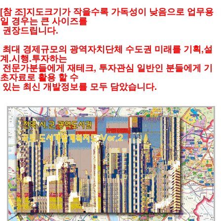
[참 조]지도크기가 작을수록 가독성이 낮음으로 업무용
일 경우는 큰 사이즈를
권장드립니다.
최대 경제규모의 광역자치단체
수도권 미래를 기획,설
계.시행.투자하는
전문가분들에게 재테크, 투자관심 일반인
분들에게 기
초자료로 활용 할 수
있는 최신 개발정보를 모두 담았습니다.