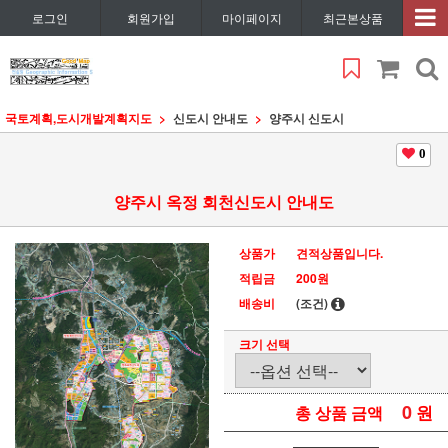
로그인
회원가입
마이페이지
최근본상품
국토계획,도시개발계획지도
신도시 안내도
양주시 신도시
0
양주시 옥정 회천신도시 안내도
상품가
견적상품입니다.
적립금
200원
배송비
(조건)
크기 선택
0
원
총 상품 금액