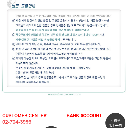
CUSTOMER CENTER
BANK ACCOUNT
비회원
02-704-3999
1:1 문의