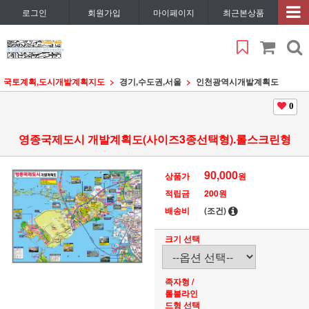
로그인
회원가입
마이페이지
최근본상품
국토계획,도시개발계획지도
경기,수도권,서울
인천광역시개발계획도
0
영종국제도시 개발계획도(사이즈3종선택형).롤스크린형
90,000
상품가
원
적립금
200원
배송비
(조건)
크기 선택
족자형 /
롤블라인
드형 선택