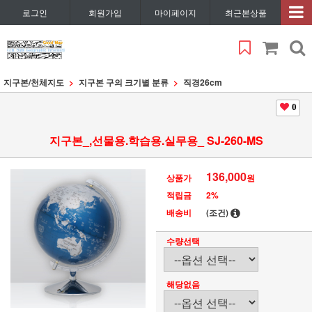
로그인
회원가입
마이페이지
최근본상품
지구본/천체지도
지구본 구의 크기별 분류
직경26cm
0
지구본_,선물용.학습용.실무용_ SJ-260-MS
136,000
상품가
원
적립금
2%
배송비
(조건)
수량선택
해당없음