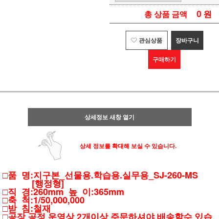
0
원
총 상품 금액
관심상품
장바구니
구매하기
상세정보 새창 열기
상세 정보를 확대해 보실 수 있습니다.
□품 명:지구본_선물용.학습용.실무용_SJ-260-MS
[행정형]
□직 경:260mm 높 이:365mm
□축 척:1/50,000,000
□받 침:철재
□공장 공정 운영상 2개이상 주문하셔야 배송할수 있습