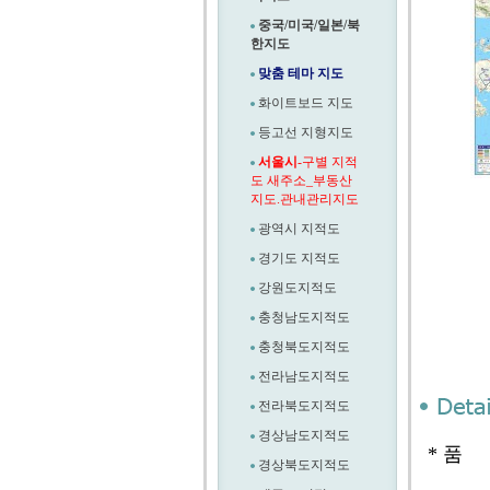
중국/미국/일본/북
한지도
맞춤 테마 지도
화이트보드 지도
등고선 지형지도
서울시
-구별 지적
도 새주소_부동산
지도.관내관리지도
광역시 지적도
경기도 지적도
강원도지적도
충청남도지적도
충청북도지적도
전라남도지적도
전라북도지적도
경상남도지적도
* 품 
경상북도지적도