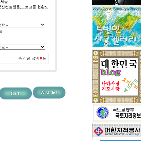
 서울
 부동산컨설팅용,도로교통 현황도
:
블
:
선
총 상품 금액
0
원