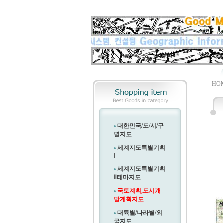
HOM
대한민국/도/시/구
별지도
세계지도특별기획
Ⅰ
세계지도특별기획
Ⅱ
테마지도
국토계획,도시개
발계획지도
대륙별/나라별/외
국지도