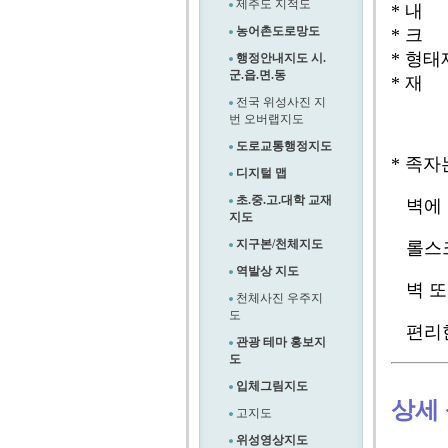
제주도 지적도
* 내 
농어촌도로망도
* 크 
* 형태
행정안내지도 시.
군.읍.면.동
* 재 
전국 위성사진 지
번 오버랩지도
도로교통행정지도
* 족자
디지털 맵
초.중.고.대학 교재
벽에 
지도
지구본/천체지도
롤스크
역발상 지도
벽 또
천체사진 우주지
도
편리한 
관광 테마 홍보지
도
입체그림지도
상세
고지도
위성영상지도