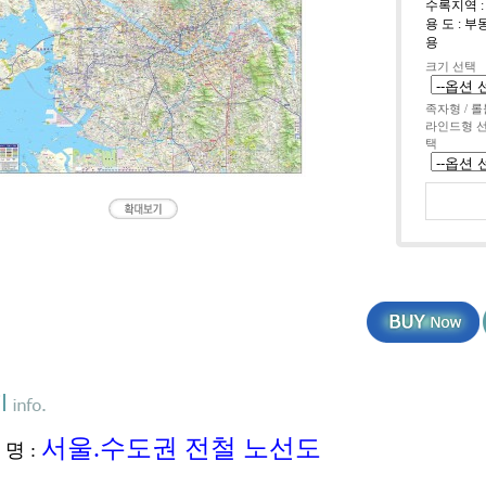
수록지역 :
용 도 :
용
크기 선택
족자형 / 롤
라인드형 
택
서울.수도권 전철 노선도
명 :