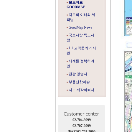
보도자료
GOODMAP
지도의 이해와 제
작법
GoodMap News
국토사랑 독도사
랑
1:1 고객문의 게시
판
세계를 정복하려
면
관광 명승지
부동산핫이슈
지도 제작의뢰서
02-704-3999
02-707-2999
(FAX)02-702-5999