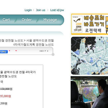
전철 경천철 노선도
>
서울 광역수도권 전철
4차국가철도계획 경전철 노선도
서울 광역수도권 전철 4차국가
경전철 노선도
한국
:
150,000
원
:
95,000
원
:
200원