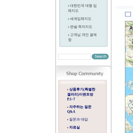
대한민국 대형 입
체지도
세계입체지도
판넬.족자지도
고객님 개인 결제
창
상품후기(특별한
겔러리)이벤트방
P.1~7
자주하는 질문
Q&A
질문과 대답
자료실