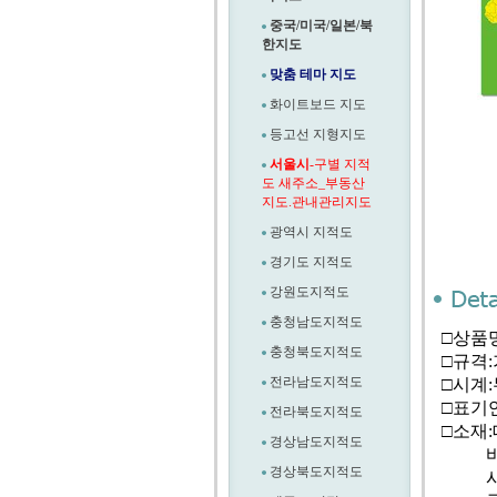
중국/미국/일본/북
한지도
맞춤 테마 지도
화이트보드 지도
등고선 지형지도
서울시
-구별 지적
도 새주소_부동산
지도.관내관리지도
광역시 지적도
경기도 지적도
강원도지적도
충청남도지적도
□상품명
충청북도지적도
□규격:가
전라남도지적도
□시계:
□표기언
전라북도지적도
□소재
경상남도지적도
바탕
경상북도지적도
시계-