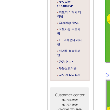
보도자료
GOODMAP
지도의 이해와 제
작법
GoodMap News
국토사랑 독도사
랑
1:1 고객문의 게시
판
세계를 정복하려
면
관광 명승지
부동산핫이슈
지도 제작의뢰서
02-704-3999
02-707-2999
(FAX)02-702-5999