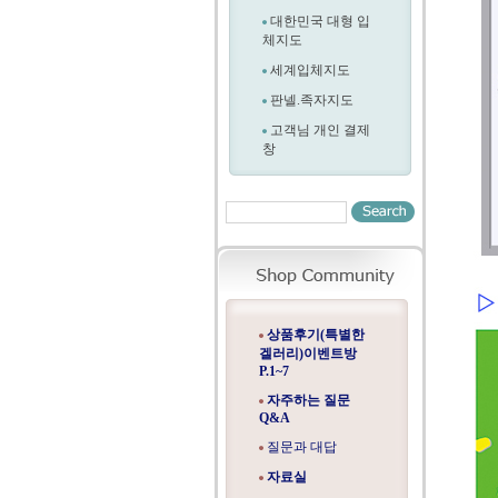
대한민국 대형 입
체지도
세계입체지도
판넬.족자지도
고객님 개인 결제
창
상품후기(특별한
겔러리)이벤트방
P.1~7
자주하는 질문
Q&A
질문과 대답
자료실