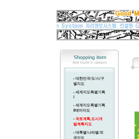
대한민국/도/시/구
별지도
세계지도특별기획
Ⅰ
세계지도특별기획
Ⅱ
테마지도
국토계획,도시개
발계획지도
대륙별/나라별/외
국지도