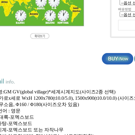
배송방법
:GM GV(global village)*세계시계지도(사이즈2종 선택)
로x세로 WxH 1200x780(t10.0/5.0), 1500x900(t10.0/10.0) (
무소음, Φ160 / Φ180(사이즈오차 있음)
어 : 영문
:대륙-포멕스보드
-포멕스보드
포멕스보드 또는 자작나무