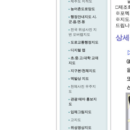
글씨:
제주도 지적도
□제조
농어촌도로망도
※포멕
행정안내지도 시.
※지도와
군.읍.면.동
드립니
전국 위성사진 지
번 오버랩지도
상세
도로교통행정지도
디지털 맵
초.중.고.대학 교재
지도
지구본/천체지도
역발상 지도
천체사진 우주지
도
관광 테마 홍보지
도
입체그림지도
고지도
위성영상지도