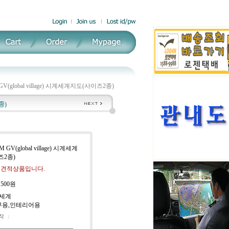
GV(global village) 시계세계지도(사이즈2종)
종)
 GV(global village) 시계세계
즈2종)
: 견적상품입니다.
:
500원
:세계
실무용,인테리어용
작
: