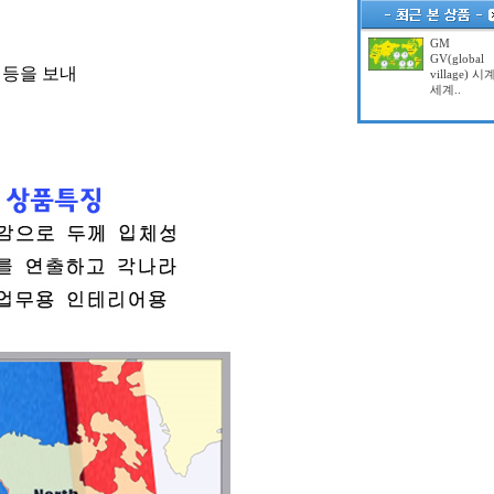
GM
GV(global
 등을 보내
village) 시
세계..