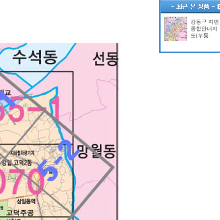
강동구 지번
종합안내지
도(부동..