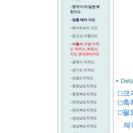
중국/미국/일본/북
한지도
맞춤 테마 지도
화이트보드 지도
등고선 지형지도
서울시
-구별 지적
도 새주소_부동산
지도.관내관리지도
광역시 지적도
경기도 지적도
강원도지적도
충청남도지적도
□크기
충청북도지적도
□축척
전라남도지적도
전라북도지적도
□필
경상남도지적도
제작
경상북도지적도