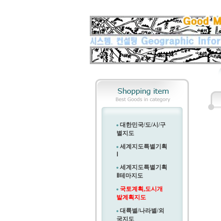
대한민국/도/시/구
별지도
세계지도특별기획
Ⅰ
세계지도특별기획
Ⅱ
테마지도
국토계획,도시개
발계획지도
대륙별/나라별/외
국지도