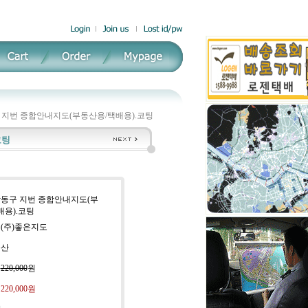
 지번 종합안내지도(부동산용/택배용).코팅
코팅
 강동구 지번 종합안내지도(부
배용).코팅
 (주)좋은지도
국산
:
220,000
원
:
220,000
원