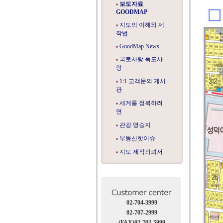
보도자료
GOODMAP
지도의 이해와 제
작법
GoodMap News
국토사랑 독도사
랑
1:1 고객문의 게시
판
세계를 정복하려
면
관광 명승지
부동산핫이슈
지도 제작의뢰서
02-704-3999
02-707-2999
(FAX)02-702-5999