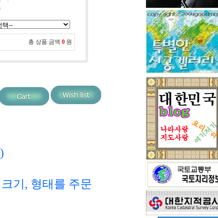
블
:
족
총 상품 금액
0
원
)
크기, 형태를 주문