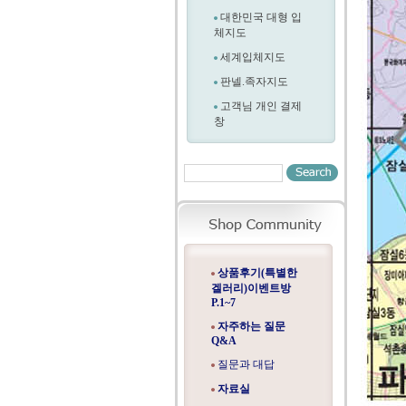
대한민국 대형 입
체지도
세계입체지도
판넬.족자지도
고객님 개인 결제
창
상품후기(특별한
겔러리)이벤트방
P.1~7
자주하는 질문
Q&A
질문과 대답
자료실