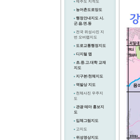
제주도 지적도
농어촌도로망도
행정안내지도 시.
군.읍.면.동
전국 위성사진 지
번 오버랩지도
도로교통행정지도
디지털 맵
초.중.고.대학 교재
지도
지구본/천체지도
역발상 지도
천체사진 우주지
도
관광 테마 홍보지
도
입체그림지도
고지도
위성영상지도