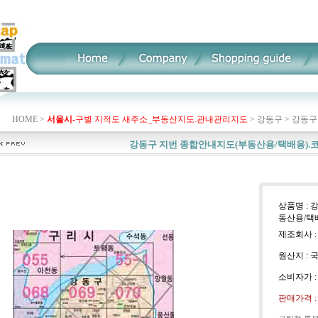
HOME >
서울시
-구별 지적도 새주소_부동산지도.관내관리지도
>
강동구
>
강동구
강동구 지번 종합안내지도(부동산용/택배용).
상품명 :
동산용/택
제조회사 :
원산지 : 
소비자가 
판매가격 