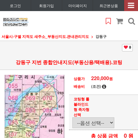
로그인
회원가입
마이페이지
최근본상품
서울시
-구별 지적도 새주소_부동산지도.관내관리지도
강동구
0
강동구 지번 종합안내지도(부동산용/택배용).코팅
220,000
상품가
원
배송비
(조건)
코팅형 롤
블라인드
형 족자형
선택
0
원
총 상품 금액