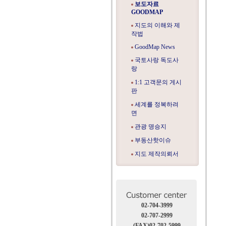
보도자료
GOODMAP
지도의 이해와 제
작법
GoodMap News
국토사랑 독도사
랑
1:1 고객문의 게시
판
세계를 정복하려
면
관광 명승지
부동산핫이슈
지도 제작의뢰서
02-704-3999
02-707-2999
(FAX)02-702-5999