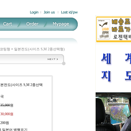
코팅형
>
일본전도(사이즈 S,M 2종선택형)
일본전도(사이즈 S,M 2종선택
한국
:
35,000
원
:
30,000
원
:
200원
한글.일본어 병행표기