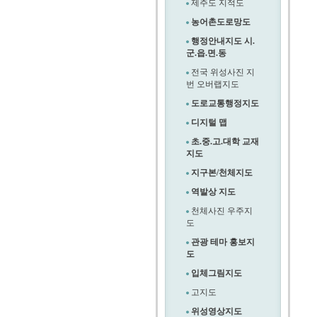
제주도 지적도
농어촌도로망도
행정안내지도 시.
군.읍.면.동
전국 위성사진 지
번 오버랩지도
도로교통행정지도
디지털 맵
초.중.고.대학 교재
지도
지구본/천체지도
역발상 지도
천체사진 우주지
도
관광 테마 홍보지
도
입체그림지도
고지도
위성영상지도