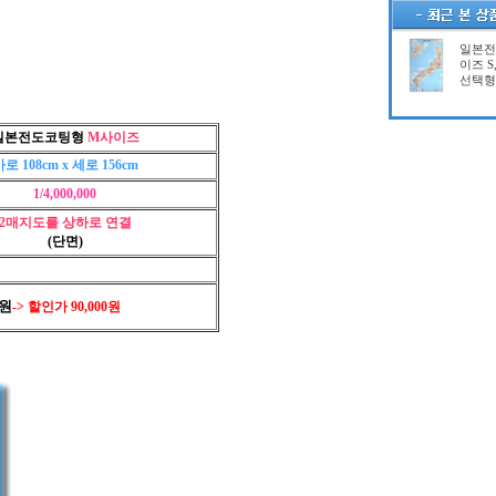
일본전
이즈 S
선택형
일본전도코팅형
M사이즈
로 108cm x 세로 156cm
1/4,000,000
2매지도를 상하로 연결
(단면)
0원
-> 할인가 90,000원