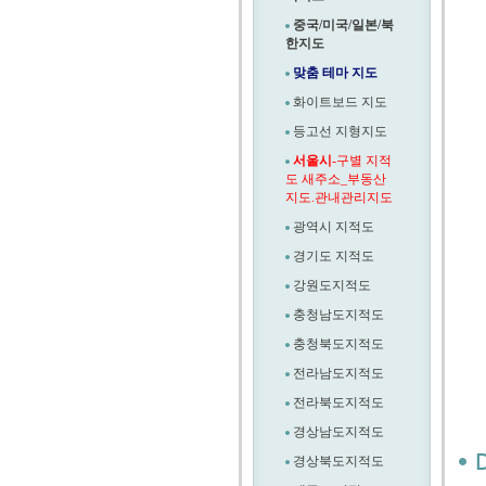
중국/미국/일본/북
한지도
맞춤 테마 지도
화이트보드 지도
등고선 지형지도
서울시
-구별 지적
도 새주소_부동산
지도.관내관리지도
광역시 지적도
경기도 지적도
강원도지적도
충청남도지적도
충청북도지적도
전라남도지적도
전라북도지적도
경상남도지적도
경상북도지적도