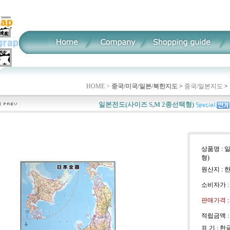
HOME >
중국/미국/일본/북한지도
>
중국/일본지도
>
일본전도(사이즈 S,M 2종선택형)
상품명 : 
형)
원산지 : 
소비자가 
판매가격 
적립금액 
표 기 : 