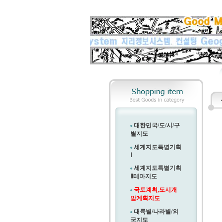
대한민국/도/시/구
별지도
세계지도특별기획
Ⅰ
세계지도특별기획
Ⅱ
테마지도
국토계획,도시개
발계획지도
대륙별/나라별/외
국지도