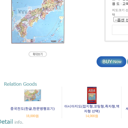
용 도 : 
지도크기 
택
아시아지도(접지형,코팅형,족자형,액
중국전도(한글,한문병행표기)
세
자형 선택)
18,000
원
14,000
원