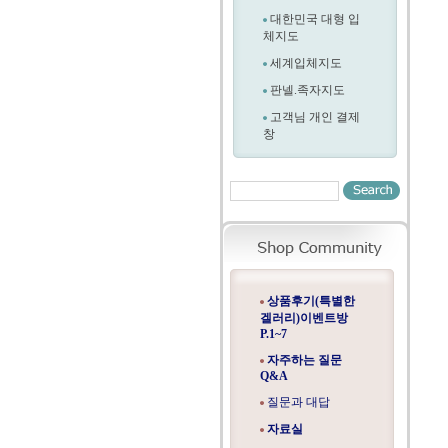
대한민국 대형 입
체지도
세계입체지도
판넬.족자지도
고객님 개인 결제
창
상품후기(특별한
겔러리)이벤트방
P.1~7
자주하는 질문
Q&A
질문과 대답
자료실