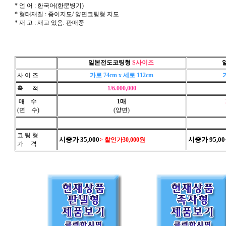
* 언 어 : 한국어(한문병기)
* 형태재질 : 종이지도/ 양면코팅형 지도
* 재 고 : 재고 있음. 판매중
일본전도코팅형
S사이즈
사 이 즈
가로 74cm x 세로 112cm
가
축 척
1/6.000,000
매 수
1매
(면 수)
(양면)
코 팅 형
시중가 35,000
시중가 95,0
> 할인가30,000원
가 격