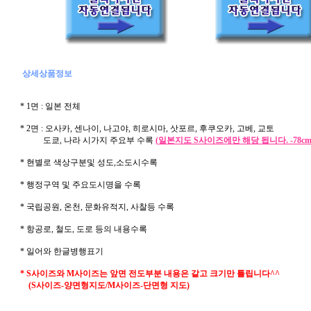
상세상품정보
* 1면 : 일본 전체
* 2면 : 오사카, 센나이, 나고야, 히로시마, 삿포르, 후쿠오카, 고베, 교토
도쿄, 나라 시가지 주요부 수록
(일본지도 S사이즈에만 해당 됩니다. -78cm x
* 현별로 색상구분및 성도,소도시수록
* 행정구역 및 주요도시명을 수록
* 국립공원, 온천, 문화유적지, 사찰등 수록
* 항공로, 철도, 도로 등의 내용수록
* 일어와 한글병행표기
* S사이즈와 M사이즈는 앞면 전도부분 내용은 같고 크기만 틀립니다^^
(S사이즈-양면형지도/M사이즈-단면형 지도)