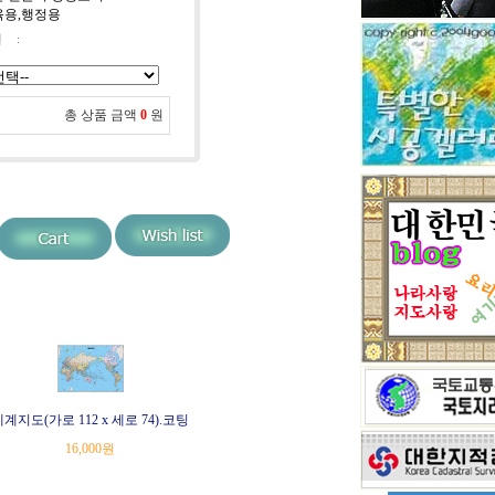
교육용,행정용
선
:
총 상품 금액
0
원
계지도(가로 112 x 세로 74).코팅
16,000
원