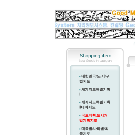
대한민국/도/시/구
별지도
세계지도특별기획
Ⅰ
세계지도특별기획
Ⅱ
테마지도
국토계획,도시개
발계획지도
대륙별/나라별/외
국지도