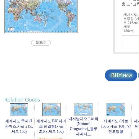
용 도 : 
세계지도,
코팅형 (
로 216cm 
세로
156cm)
내셔날지오그래픽
세계지도 족자 (L
세계지도 BIG사이
세계지도 (가로
세
(National
사이즈.가로 215x
즈 판넬형(가로
156 x 세로 108). 양
팅
Geographic)_블루
세로 156)
210 x 세로 150)
면코팅형
세계지도