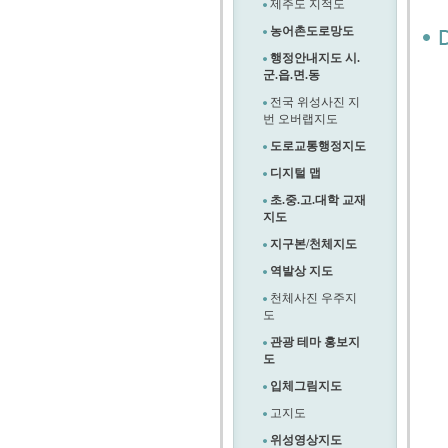
제주도 지적도
농어촌도로망도
행정안내지도 시.
군.읍.면.동
전국 위성사진 지
번 오버랩지도
도로교통행정지도
디지털 맵
초.중.고.대학 교재
지도
지구본/천체지도
역발상 지도
천체사진 우주지
도
관광 테마 홍보지
도
입체그림지도
고지도
위성영상지도