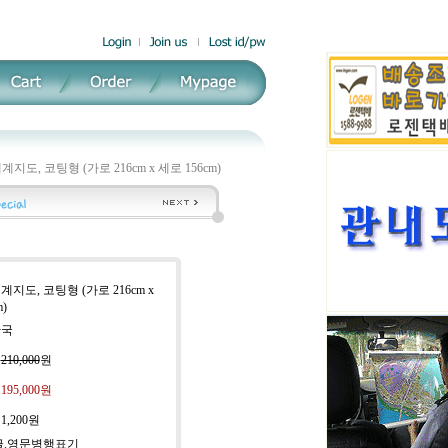
계지도, 코팅형 (가로 216cm x 세로 156cm)
계지도, 코팅형 (가로 216cm x
)
한국
:
210,000
원
:
195,000원
:
1,200원
한글.영문병행표기