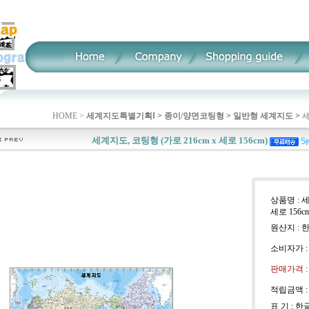
HOME >
세계지도특별기획Ⅰ
>
종이/양면코팅형
>
일반형 세계지도
>
세
세계지도, 코팅형 (가로 216cm x 세로 156cm)
상품명 : 세
세로 156cm
원산지 : 
소비자가 
판매가격 
적립금액 
표 기 : 