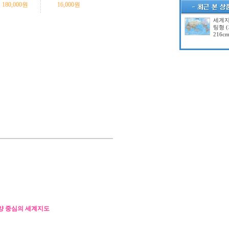
180,000
원
16,000
원
세계지
팅형 
216cm
양 중심의 세계지도