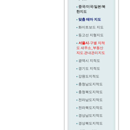
중국/미국/일본/북
한지도
맞춤 테마 지도
화이트보드 지도
등고선 지형지도
서울시
-구별 지적
도 새주소_부동산
지도.관내관리지도
광역시 지적도
경기도 지적도
강원도지적도
충청남도지적도
충청북도지적도
전라남도지적도
전라북도지적도
경상남도지적도
경상북도지적도