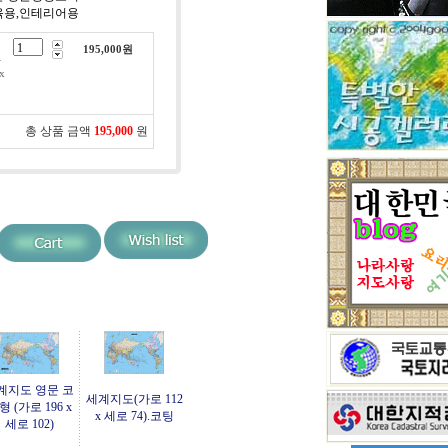
교육용,인테리어용
195,000
원
가
x
총 상품 금액
195,000
원
계지도 영문 코
세계지도(가로 112
형 (가로 196 x
x 세로 74).코팅
세로 102)