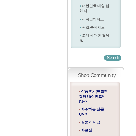
대한민국 대형 입
체지도
세계입체지도
판넬.족자지도
고객님 개인 결제
창
상품후기(특별한
겔러리)이벤트방
P.1~7
자주하는 질문
Q&A
질문과 대답
자료실