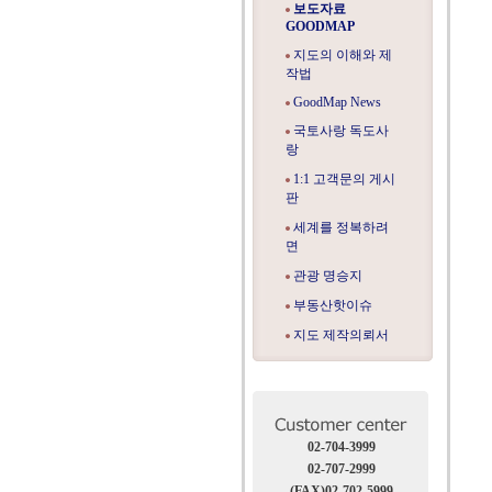
보도자료
GOODMAP
지도의 이해와 제
작법
GoodMap News
국토사랑 독도사
랑
1:1 고객문의 게시
판
세계를 정복하려
면
관광 명승지
부동산핫이슈
지도 제작의뢰서
02-704-3999
02-707-2999
(FAX)02-702-5999