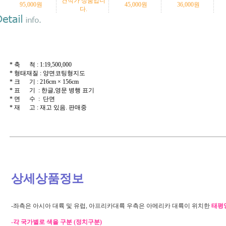
견적가 상품입니
95,000
원
45,000
원
36,000
원
다.
* 축 척 : 1:19,500,000
* 형태재질 : 양면코팅형지도
* 크 기 : 216cm × 156cm
* 표 기 : 한글,영문 병행 표기
* 면 수 : 단면
* 재 고 : 재고 있음. 판매중
상세상품정보
-좌측은 아시아 대륙 및 유럽, 아프리카대륙 우측은 아메리카 대륙이 위치한
태평
-각 국가별로 색을 구분 (정치구분)