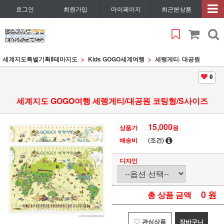
로그인
회원가입
마이페이지
최근본상품
세계지도특별기획Ⅱ
테마지도
Kids GOGO세계여행
세랭게티· 대공원
0
세계지도 GOGO여행 세렝게티/대공원 코팅형/S사이즈
15,000
상품가
원
배송비
(조건)
디자인
0
원
총 상품 금액
관심상품
장바구니