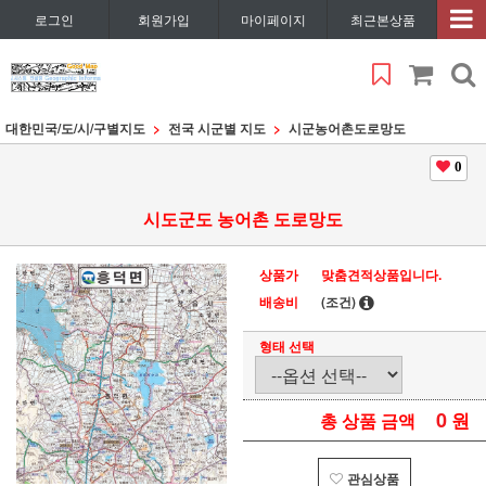
로그인
회원가입
마이페이지
최근본상품
대한민국/도/시/구별지도
전국 시군별 지도
시군농어촌도로망도
0
시도군도 농어촌 도로망도
상품가
맞춤견적상품입니다.
배송비
(조건)
형태 선택
0
원
총 상품 금액
관심상품