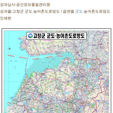
성과심사:공간정보품질관리원
성과물:고창군 군도.농어촌도로망도 / 읍면별 
군도
.농어촌도로망도 
인쇄본