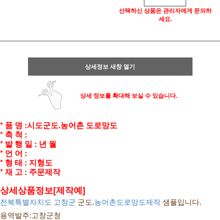
선택하신 상품은 관리자에게 문의하
세요.
상세정보 새창 열기
상세 정보를 확대해 보실 수 있습니다.
* 품 명 :시도군도.농어촌 도로망도
* 축 척 :
* 발 행 일 : 년 월
* 언 어 :
* 형
태 : 지형도
* 재 고 : 주문제작
상세상품정보[제작예]
전북특별자치도
고창군
 군도.
농어촌도로망도제작
 샘플입니다.
용역발주:고창군청