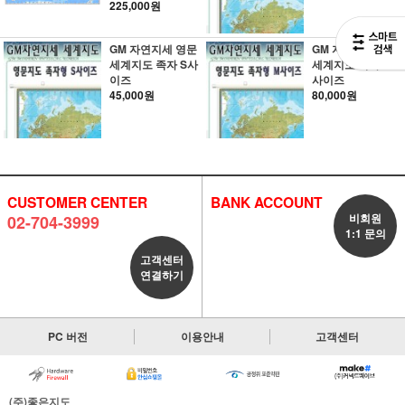
225,000원
GM 자연지세 영문
GM 자연지세 영문
세계지도 족자 S사
세계지도 족자 M
이즈
사이즈
45,000원
80,000원
CUSTOMER CENTER
BANK ACCOUNT
비회원
02-704-3999
1:1 문의
고객센터
연결하기
PC 버전
이용안내
고객센터
(주)좋은지도