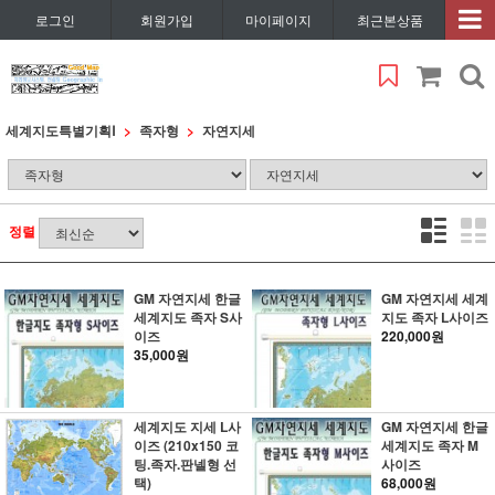
로그인
회원가입
마이페이지
최근본상품
세계지도특별기획Ⅰ
족자형
자연지세
정렬
GM 자연지세 한글
GM 자연지세 세계
세계지도 족자 S사
지도 족자 L사이즈
이즈
220,000원
35,000원
세계지도 지세 L사
GM 자연지세 한글
이즈 (210x150 코
세계지도 족자 M
팅.족자.판넬형 선
사이즈
택)
68,000원