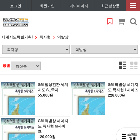
로그인
회원가입
마이페이지
최근본상품
세계지도특별기획Ⅰ
족자형
역발상
정렬
GM 발상전환 세계
GM 역발상 세계지
지도 S_족자
도 족자형 L사이즈
55,000원
228,000원
GM 역발상 세계지
도 족자형 M사이
즈
120,000원