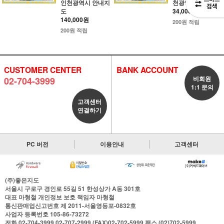
인천광역시 안내지
천광역시 안내지도
도
34,000원
140,000원
200원 적립
200원 적립
CUSTOMER CENTER
BANK ACCOUNT
비회원
02-704-3999
1:1 문의
고객센터
연결하기
PC 버전
이용안내
고객센터
(주)좋은지도
서울시 구로구 경인로 55길 51 한성상가 A동 301호
대표
마형철
개인정보 보호 책임자
마형철
통신판매업신고번호
제 2011-서울영등포-0832호
사업자 등록번호
105-86-73272
전화
02-704-3999,02-707-2999,(FAX)02-702-5999
팩스
(02)702-5999