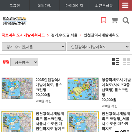
로그인
회원가입
마이페이지
최근본상품
국토계획,도시개발계획지도
경기,수도권,서울
인천광역시개발계획도
정렬
2035인천광역시
영종국제도시 개발
개발계획도, 롤스
계획도(사이즈3종
크린형
선택형).롤스크린
90,000원
형
90,000원
200원 적립
200원 적립
인천광역시개발계
인천광역시개발계
획도 롤스크린형_
획도 코팅형_서울
서울시 수도권 대
시 수도권 대한민
한민국지도 경기도
국지도 경기도 인