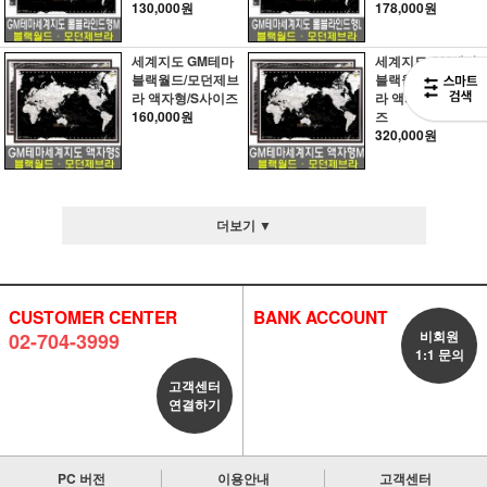
130,000원
178,000원
세계지도 GM테마
세계지도 GM테마
블랙월드/모던제브
블랙월드/모던제브
라 액자형/S사이즈
라 액자형/M사이
160,000원
즈
320,000원
더보기 ▼
CUSTOMER CENTER
BANK ACCOUNT
비회원
02-704-3999
1:1 문의
고객센터
연결하기
PC 버전
이용안내
고객센터