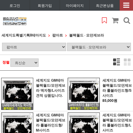
로그인
회원가입
마이페이지
최근본상품
세계지도특별기획Ⅱ
테마지도
팝아트
블랙월드 · 모던제브라
정렬
세계지도 GM테마
세계지도 GM테마
블랙월드/모던제브
블랙월드/모던제브
라 액자형/L사이즈
라 롤블라인드형/S
견적 상품입니다.
사이즈
85,000원
세계지도 GM테마
세계지도 GM테마
블랙월드/모던제브
블랙월드/모던제브
라 롤블라인드형/
라 롤블라인드형/L
M사이즈
사이즈