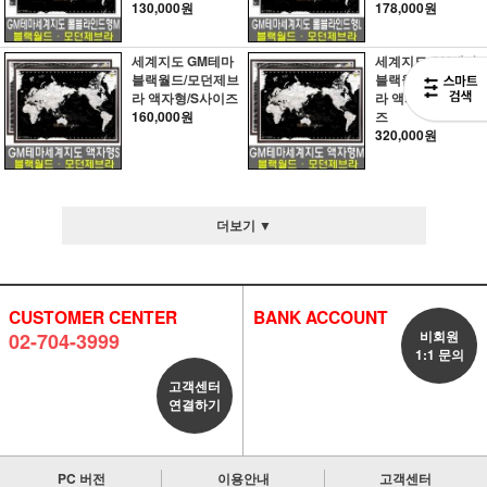
130,000원
178,000원
세계지도 GM테마
세계지도 GM테마
블랙월드/모던제브
블랙월드/모던제브
라 액자형/S사이즈
라 액자형/M사이
160,000원
즈
320,000원
더보기 ▼
CUSTOMER CENTER
BANK ACCOUNT
비회원
02-704-3999
1:1 문의
고객센터
연결하기
PC 버전
이용안내
고객센터