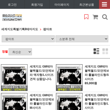
로그인
회원가입
마이페이지
최근본상품
세계지도특별기획Ⅱ
테마지도
팝아트
정렬
세계지도 GM테마
세계지도 GM테마
블랙월드/모던제브
블랙월드/모던제브
라 액자형/L사이즈
라 롤블라인드형/S
견적 상품입니다.
사이즈
85,000원
세계지도 GM테마
세계지도 GM테마
블랙월드/모던제브
블랙월드/모던제브
라 롤블라인드형/
라 롤블라인드형/L
M사이즈
사이즈